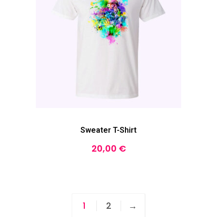
Sweater T-Shirt
20,00
€
1
2
→