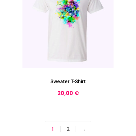
Sweater T-Shirt
20,00
€
1
2
→